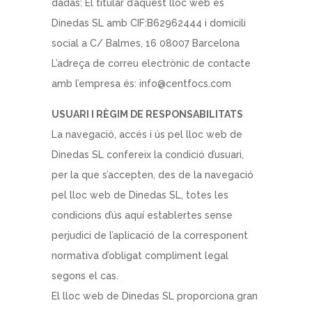
dadas: El titular d’aquest lloc web és
Dinedas SL amb CIF:B62962444 i domicili
social a C/ Balmes, 16 08007 Barcelona
L’adreça de correu electrònic de contacte
amb l’empresa és: info@centfocs.com
USUARI I RÈGIM DE RESPONSABILITATS
La navegació, accés i ús pel lloc web de
Dinedas SL confereix la condició d’usuari,
per la que s’accepten, des de la navegació
pel lloc web de Dinedas SL, totes les
condicions d’ús aquí establertes sense
perjudici de l’aplicació de la corresponent
normativa d’obligat compliment legal
segons el cas.
El lloc web de Dinedas SL proporciona gran