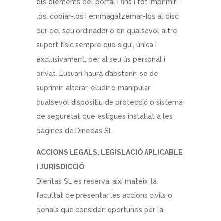
els elements del portal i fins i tot imprimir-
los, copiar-los i emmagatzemar-los al disc
dur del seu ordinador o en qualsevol altre
suport físic sempre que sigui, única i
exclusivament, per al seu ús personal i
privat. L’usuari haurà d’abstenir-se de
suprimir, alterar, eludir o manipular
qualsevol dispositiu de protecció o sistema
de seguretat que estigués instal·lat a les
pàgines de Dinedas SL
ACCIONS LEGALS, LEGISLACIÓ APLICABLE
I JURISDICCIÓ
Dientas SL es reserva, així mateix, la
facultat de presentar les accions civils o
penals que consideri oportunes per la