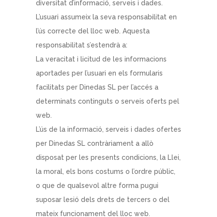
diversitat d’informació, serveis i dades.
L’usuari assumeix la seva responsabilitat en
l’ús correcte del lloc web. Aquesta
responsabilitat s’estendrà a:
La veracitat i licitud de les informacions
aportades per l’usuari en els formularis
facilitats per Dinedas SL per l’accés a
determinats continguts o serveis oferts pel
web.
L’ús de la informació, serveis i dades ofertes
per Dinedas SL contràriament a allò
disposat per les presents condicions, la Llei,
la moral, els bons costums o l’ordre públic,
o que de qualsevol altre forma pugui
suposar lesió dels drets de tercers o del
mateix funcionament del lloc web.