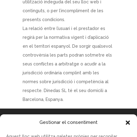
utilització indeguda del seu lloc web i
continguts, o per l’incompliment de les
presents condicions.
La relació entre l’usuari i el prestador es
regirà per la normativa vigent i d’aplicació
en el territori espanyol. De sorgir qualsevol
controvèrsia les parts podran sotmetre els
seus conflictes a arbitratge o acudir a la
jurisdicció ordinària complint amb les
normes sobre jurisdicció i competència al
respecte. Dinedas SL té el seu domicili a
Barcelona, Espanya.
Gestionar el consentiment
Aquest lloc web utilitza galetes pròpies per recopilar