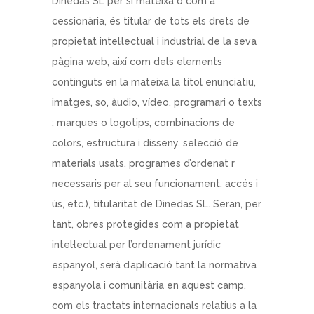
Dinedas SL per si mateixa o com a
cessionària, és titular de tots els drets de
propietat intel·lectual i industrial de la seva
pàgina web, així com dels elements
continguts en la mateixa la títol enunciatiu,
imatges, so, àudio, vídeo, programari o texts
; marques o logotips, combinacions de
colors, estructura i disseny, selecció de
materials usats, programes d’ordenat r
necessaris per al seu funcionament, accés i
ús, etc.), titularitat de Dinedas SL. Seran, per
tant, obres protegides com a propietat
intel·lectual per l’ordenament jurídic
espanyol, serà d’aplicació tant la normativa
espanyola i comunitària en aquest camp,
com els tractats internacionals relatius a la