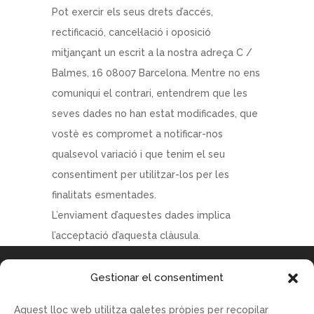
Pot exercir els seus drets d’accés,
rectificació, cancel·lació i oposició
mitjançant un escrit a la nostra adreça C /
Balmes, 16 08007 Barcelona. Mentre no ens
comuniqui el contrari, entendrem que les
seves dades no han estat modificades, que
vostè es compromet a notificar-nos
qualsevol variació i que tenim el seu
consentiment per utilitzar-los per les
finalitats esmentades.
L’enviament d’aquestes dades implica
l’acceptació d’aquesta clàusula.
Gestionar el consentiment
Aquest lloc web utilitza galetes pròpies per recopilar
RESTAURANT CENTFOCS C/ BALMES ,16 08007 Barcelona