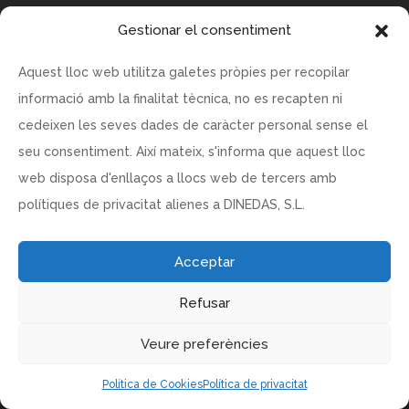
Gestionar el consentiment
Aquest lloc web utilitza galetes pròpies per recopilar
RESTAURANT CENTFOCS C/ BALMES ,16 08007 Barcelona
informació amb la finalitat tècnica, no es recapten ni
DINEDAS S.L – CIF:B62962444
cedeixen les seves dades de caràcter personal sense el
www.centfocs.com
seu consentiment. Així mateix, s'informa que aquest lloc
centfocs@centfocs.com
web disposa d'enllaços a llocs web de tercers amb
polítiques de privacitat alienes a DINEDAS, S.L.
Política de vendes
Acceptar
Política de privacitat
Refusar
Política de Cookies
Veure preferències
Política de Cookies
Política de privacitat