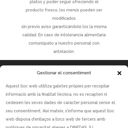
platos y poder seguir ofreciendo el
producto fresco, los menús pueden ser
modificados
sin previo aviso garantizándole los la misma
calidad. En caso de intolerancia alimentaria
comuníquelo a nuestro personal con
antelación.
Gestionar el consentiment
Aquest lloc web utilitza galetes pròpies per recopilar
RESTAURANT CENTFOCS C/ BALMES ,16 08007 Barcelona
informació amb la finalitat tècnica, no es recapten ni
DINEDAS S.L – CIF:B62962444
cedeixen les seves dades de caràcter personal sense el
www.centfocs.com
seu consentiment. Així mateix, s'informa que aquest lloc
centfocs@centfocs.com
web disposa d'enllaços a llocs web de tercers amb
polítiques de privacitat alienes a DINEDAS, S.L.