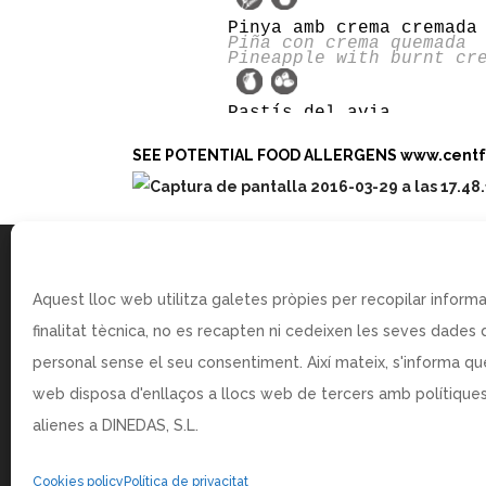
SEE POTENTIAL FOOD ALLERGENS www.centfocs.c
Aquest lloc web utilitza galetes pròpies per recopilar inform
RESTAURANT CENTFOCS C/ BALMES ,16 08007 Barcelona
finalitat tècnica, no es recapten ni cedeixen les seves dades 
DINEDAS S.L – CIF:B62962444
personal sense el seu consentiment. Així mateix, s'informa qu
www.centfocs.com
web disposa d'enllaços a llocs web de tercers amb polítiques
centfocs@centfocs.com
alienes a DINEDAS, S.L.
Cookies policy
Política de privacitat