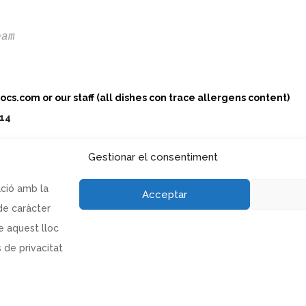
om or our staff (all dishes con trace allergens content)
Gestionar el consentiment
ació amb la
Acceptar
de caràcter
e aquest lloc
 de privacitat