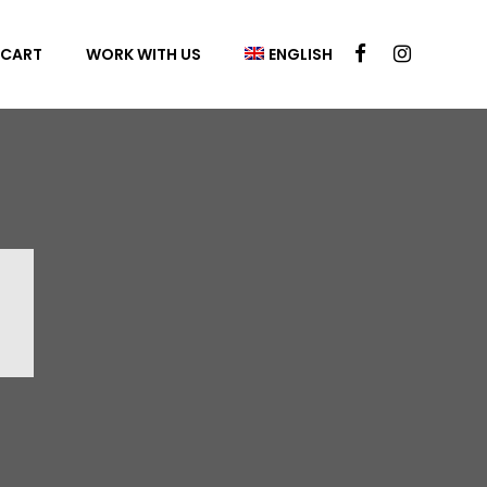
CART
WORK WITH US
ENGLISH